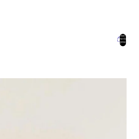
Artikel im
Warenkorb
insgesamt:
0