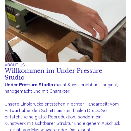
ABOUT US
Willkommen im Under Pressure
Studio
Under Pressure Studio
macht Kunst erlebbar – original,
handgemacht und mit Charakter.
Unsere Linoldrucke entstehen in echter Handarbeit: vom
Entwurf über den Schnitt bis zum finalen Druck. So
entsteht keine glatte Reproduktion, sondern ein
Kunstwerk mit sichtbarer Struktur und eigenem Ausdruck
– fernab von Massenware oder Digitalprint.