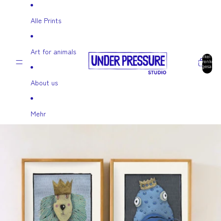
Direkt zum Inhalt
Alle Prints
Art for animals
Artikel im
Warenkorb
insgesamt:
0
About us
Mehr
Zu Produktinformationen springen