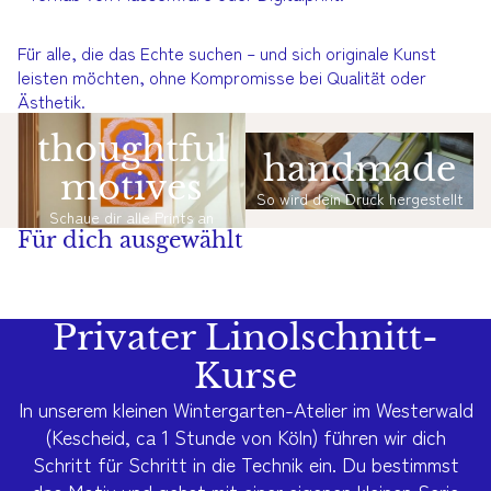
Für alle, die das Echte suchen – und sich originale Kunst
leisten möchten, ohne Kompromisse bei Qualität oder
Ästhetik.
thoughtful
handmade
motives
So wird dein Druck hergestellt
Schaue dir alle Prints an
Für dich ausgewählt
Privater Linolschnitt-
Kurse
In unserem kleinen Wintergarten-Atelier im Westerwald
(Kescheid, ca 1 Stunde von Köln) führen wir dich
Schritt für Schritt in die Technik ein. Du bestimmst