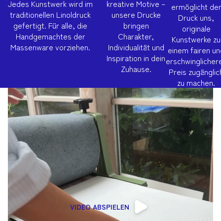
Jedes Kunstwerk wird im
kreative Motive –
ermöglicht de
traditionellen Linoldruck
unsere Drucke
Druck uns,
gefertigt. Für alle, die
bringen
originale
Handgemachtes der
Charakter,
Kunstwerke zu
Massenware vorziehen.
Individualität und
einem fairen un
Inspiration in dein
erschwinglicher
Zuhause.
Preis zugänglic
zu machen.
VIDEO ABSPIELEN