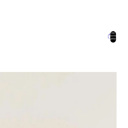
Artikel im
Warenkorb
insgesamt:
0