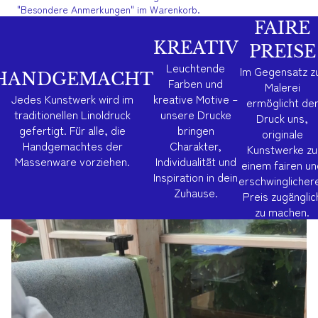
"Besondere Anmerkungen" im Warenkorb.
FAIRE
KREATIV
PREISE
Leuchtende
Im Gegensatz z
HANDGEMACHT
Farben und
Malerei
Jedes Kunstwerk wird im
kreative Motive –
ermöglicht de
traditionellen Linoldruck
unsere Drucke
Druck uns,
gefertigt. Für alle, die
bringen
originale
Handgemachtes der
Charakter,
Kunstwerke zu
Massenware vorziehen.
Individualität und
einem fairen un
Inspiration in dein
erschwinglicher
Zuhause.
Preis zugänglic
zu machen.