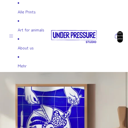
Direkt zum Inhalt
Alle Prints
Art for animals
Artikel im
Warenkorb
insgesamt:
0
About us
Mehr
Zu Produktinformationen springen