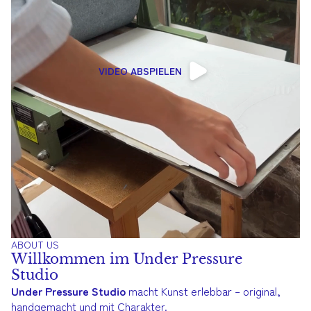
VIDEO ABSPIELEN
ABOUT US
Willkommen im Under Pressure
Studio
Under Pressure Studio
macht Kunst erlebbar – original,
handgemacht und mit Charakter.