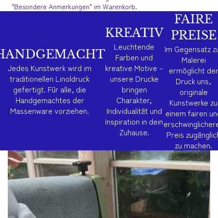
"Besondere Anmerkungen" im Warenkorb.
FAIRE
KREATIV
PREISE
Leuchtende
Im Gegensatz z
HANDGEMACHT
Farben und
Malerei
Jedes Kunstwerk wird im
kreative Motive –
ermöglicht de
traditionellen Linoldruck
unsere Drucke
Druck uns,
gefertigt. Für alle, die
bringen
originale
Handgemachtes der
Charakter,
Kunstwerke zu
Massenware vorziehen.
Individualität und
einem fairen un
Inspiration in dein
erschwinglicher
Zuhause.
Preis zugänglic
zu machen.