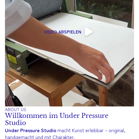
VIDEO ABSPIELEN
ABOUT US
Willkommen im Under Pressure
Studio
Under Pressure Studio
macht Kunst erlebbar – original,
handgemacht und mit Charakter.