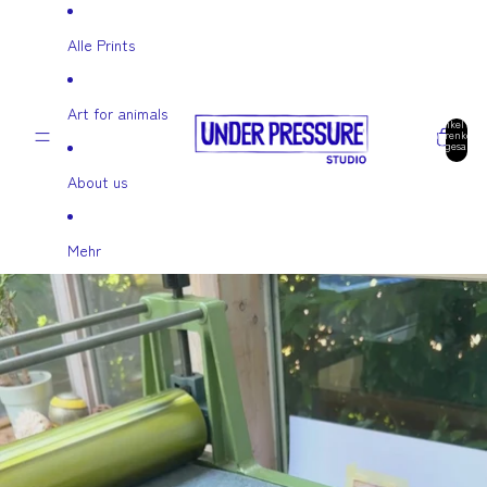
Direkt zum Inhalt
Alle Prints
Art for animals
Artikel im
Warenkorb
insgesamt:
0
About us
Mehr
Zu Produktinformationen springen